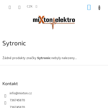
Přejít
NÁKUP
na
CZK
obsah
KOŠÍK
Sytronic
Žádné produkty značky
Sytronic
nebyly nalezeny...
Z
á
p
a
Kontakt
t
info
@
mixton.cz
í
736745870
736745870