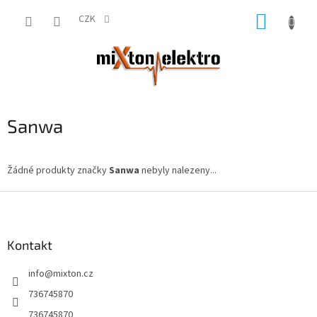
Přejít
NÁKUP
na
CZK
obsah
KOŠÍK
Sanwa
Žádné produkty značky
Sanwa
nebyly nalezeny...
Z
á
p
a
Kontakt
t
info
@
mixton.cz
í
736745870
736745870