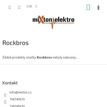
Přejít
NÁKUP
na
CZK
obsah
KOŠÍK
Rockbros
Žádné produkty značky
Rockbros
nebyly nalezeny...
Z
á
p
a
Kontakt
t
info
@
mixton.cz
í
736745870
736745870