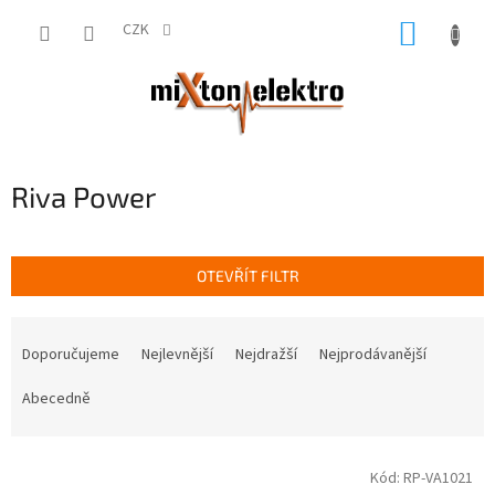
Přejít
NÁKUP
na
CZK
obsah
KOŠÍK
Riva Power
OTEVŘÍT FILTR
Ř
a
Doporučujeme
Nejlevnější
Nejdražší
Nejprodávanější
z
e
Abecedně
n
í
V
p
Kód:
RP-VA1021
ý