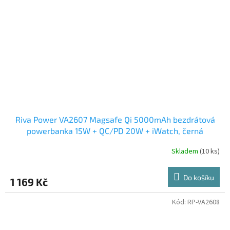
Riva Power VA2607 Magsafe Qi 5000mAh bezdrátová
powerbanka 15W + QC/PD 20W + iWatch, černá
Skladem
(10 ks)
Do košíku
1 169 Kč
Kód:
RP-VA2608