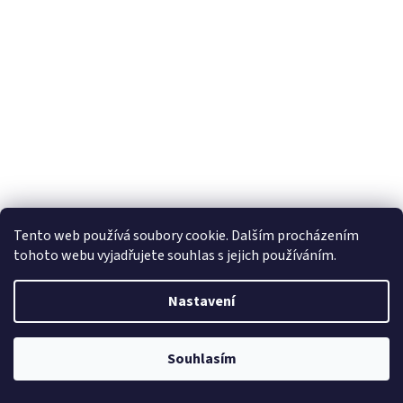
Tento web používá soubory cookie. Dalším procházením
tohoto webu vyjadřujete souhlas s jejich používáním.
Riva Power VA2611 powerbanka 10000mAh PD 30W, 2
integrované kabely
Nastavení
Skladem
(10 ks)
Navštivte sekci "Výprodej", kde naleznete produkty za
Souhlasím
Do košíku
bezkonkurenčně nejnižší ceny !
1 169 Kč