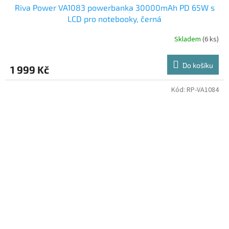
Riva Power VA1083 powerbanka 30000mAh PD 65W s
LCD pro notebooky, černá
Skladem
(6 ks)
Do košíku
1 999 Kč
Kód:
RP-VA1084