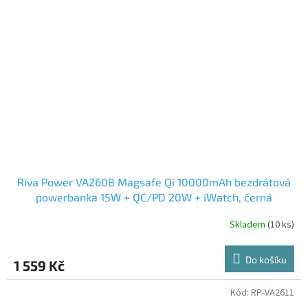
Riva Power VA2608 Magsafe Qi 10000mAh bezdrátová
powerbanka 15W + QC/PD 20W + iWatch, černá
Skladem
(10 ks)
Do košíku
1 559 Kč
Kód:
RP-VA2611