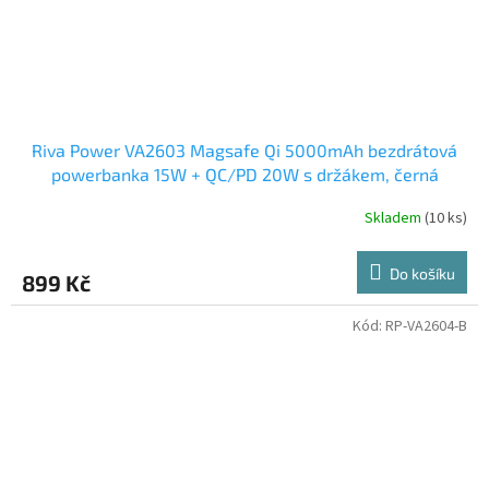
Riva Power VA2603 Magsafe Qi 5000mAh bezdrátová
powerbanka 15W + QC/PD 20W s držákem, černá
Skladem
(10 ks)
Do košíku
899 Kč
Kód:
RP-VA2604-B