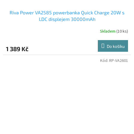
Riva Power VA2585 powerbanka Quick Charge 20W s
LDC displejem 30000mAh
Skladem
(10 ks)
Do košíku
1 389 Kč
Kód:
RP-VA2601