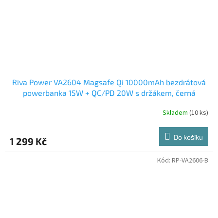
Riva Power VA2604 Magsafe Qi 10000mAh bezdrátová
powerbanka 15W + QC/PD 20W s držákem, černá
Skladem
(10 ks)
Do košíku
1 299 Kč
Kód:
RP-VA2606-B