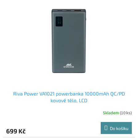
r
p
o
i
d
s
u
p
k
r
t
o
ů
d
u
k
t
ů
Riva Power VA1021 powerbanka 10000mAh QC/PD
kovové tělo, LCD
Skladem
(10 ks)
Do košíku
699 Kč