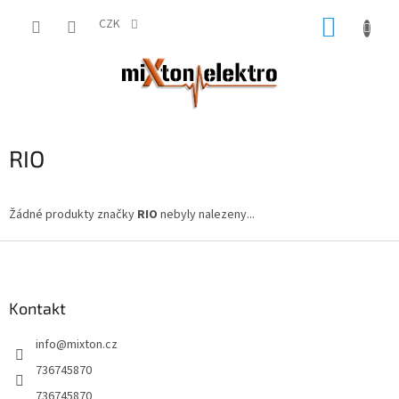
Přejít
NÁKUP
na
CZK
obsah
KOŠÍK
RIO
Žádné produkty značky
RIO
nebyly nalezeny...
Z
á
p
a
Kontakt
t
info
@
mixton.cz
í
736745870
736745870