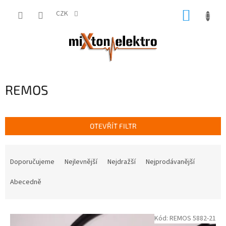
Přejít
NÁKUP
na
CZK
obsah
KOŠÍK
REMOS
OTEVŘÍT FILTR
Ř
a
Doporučujeme
Nejlevnější
Nejdražší
Nejprodávanější
z
e
Abecedně
n
í
V
p
Kód:
REMOS 5882-21
ý