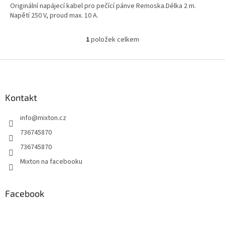
Originální napájecí kabel pro pečící pánve Remoska.Délka 2 m.
Napětí 250 V, proud max. 10 A.
1
položek celkem
O
v
l
Z
á
á
d
p
a
a
Kontakt
c
t
í
info
@
mixton.cz
í
p
r
736745870
v
736745870
k
y
Mixton na facebooku
v
ý
p
Facebook
i
s
u