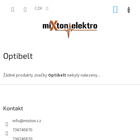
Přejít
NÁKUP
na
CZK
obsah
KOŠÍK
Optibelt
Žádné produkty značky
Optibelt
nebyly nalezeny...
Z
á
p
a
Kontakt
t
info
@
mixton.cz
í
736745870
736745870