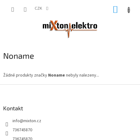
Přejít
NÁKUP
na
CZK
obsah
KOŠÍK
Noname
Žádné produkty značky
Noname
nebyly nalezeny...
Z
á
p
a
Kontakt
t
info
@
mixton.cz
í
736745870
736745870