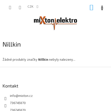
Přejít
NÁKUP
na
CZK
obsah
KOŠÍK
Nillkin
Žádné produkty značky
Nillkin
nebyly nalezeny...
Z
á
p
a
Kontakt
t
info
@
mixton.cz
í
736745870
736745870