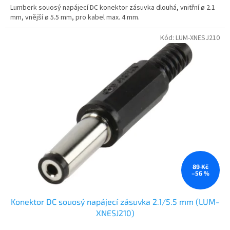
Lumberk souosý napájecí DC konektor zásuvka dlouhá, vnitřní ø 2.1
mm, vnější ø 5.5 mm, pro kabel max. 4 mm.
Kód:
LUM-XNESJ210
89 Kč
–56 %
Konektor DC souosý napájecí zásuvka 2.1/5.5 mm (LUM-
XNESJ210)