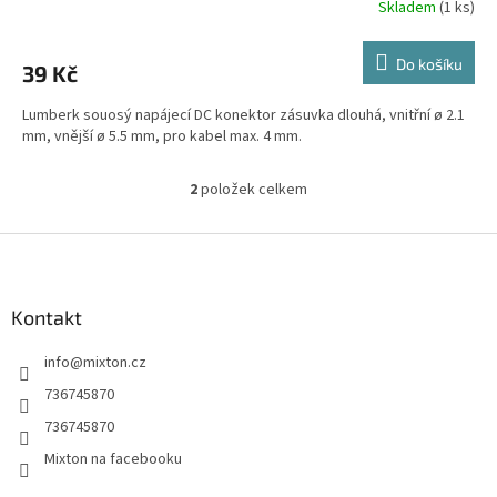
Skladem
(1 ks)
Do košíku
39 Kč
Lumberk souosý napájecí DC konektor zásuvka dlouhá, vnitřní ø 2.1
mm, vnější ø 5.5 mm, pro kabel max. 4 mm.
2
položek celkem
O
v
l
Z
á
á
d
p
a
a
Kontakt
c
t
í
info
@
mixton.cz
í
p
r
736745870
v
736745870
k
y
Mixton na facebooku
v
ý