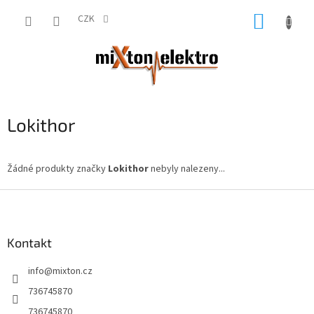
Přejít
NÁKUP
na
CZK
obsah
KOŠÍK
Lokithor
Žádné produkty značky
Lokithor
nebyly nalezeny...
Z
á
p
a
Kontakt
t
info
@
mixton.cz
í
736745870
736745870