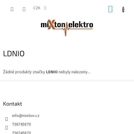
Přejít
NÁKUP
na
CZK
obsah
KOŠÍK
LDNIO
Žádné produkty značky
LDNIO
nebyly nalezeny...
Z
á
p
a
Kontakt
t
info
@
mixton.cz
í
736745870
736745870