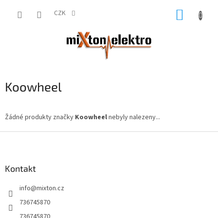
Přejít
NÁKUP
na
CZK
obsah
KOŠÍK
Koowheel
Žádné produkty značky
Koowheel
nebyly nalezeny...
Z
á
p
a
Kontakt
t
info
@
mixton.cz
í
736745870
736745870