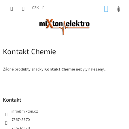
Přejít
NÁKUP
na
CZK
obsah
KOŠÍK
Kontakt Chemie
Žádné produkty značky
Kontakt Chemie
nebyly nalezeny...
Z
á
p
a
Kontakt
t
info
@
mixton.cz
í
736745870
736745870