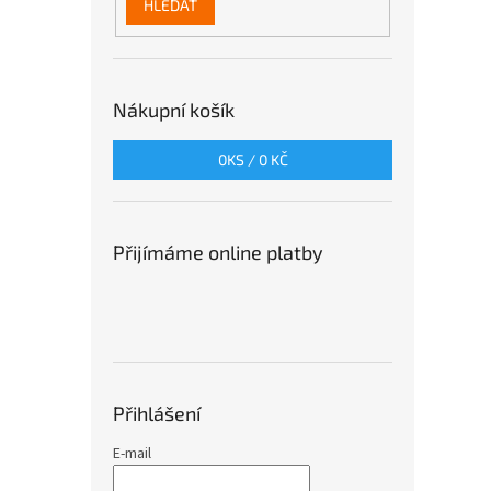
HLEDAT
Nákupní košík
0
KS /
0 KČ
Přijímáme online platby
Přihlášení
E-mail