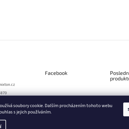
Facebook
Posledn
produkt
mixton.cz
5870
5870
oužívá soubory cookie. Dalším procházením tohoto webu
 na facebooku
ouhlas s jejich používáním.
čně
í