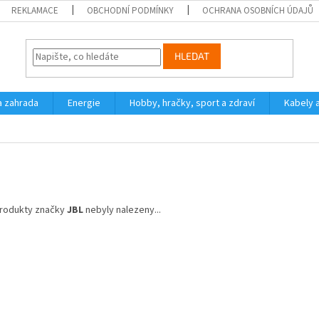
REKLAMACE
OBCHODNÍ PODMÍNKY
OCHRANA OSOBNÍCH ÚDAJŮ
HLEDAT
a zahrada
Energie
Hobby, hračky, sport a zdraví
Kabely 
rodukty značky
JBL
nebyly nalezeny...