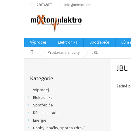
Přejít
736745870
info@mixton.cz
na
obsah
Výprodej
Elektronika
Spotřebiče
Dům 
Domů
Prodávané značky
JBL
P
JBL
o
Přeskočit
s
Kategorie
kategorie
t
Žádné p
r
Výprodej
a
Elektronika
n
Spotřebiče
n
í
Dům a zahrada
p
Energie
a
Hobby, hračky, sport a zdraví