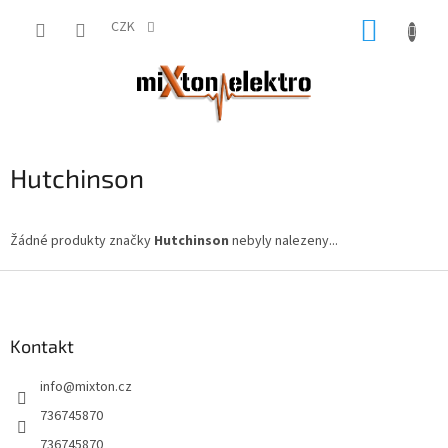
Přejít
NÁKUP
na
CZK
obsah
KOŠÍK
Hutchinson
Žádné produkty značky
Hutchinson
nebyly nalezeny...
Z
á
p
a
Kontakt
t
info
@
mixton.cz
í
736745870
736745870