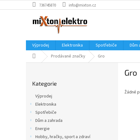
Přejít
736745870
info@mixton.cz
na
obsah
Výprodej
Elektronika
Spotřebiče
Dům 
Domů
Prodávané značky
Gro
P
Gro
o
Přeskočit
s
Kategorie
kategorie
t
Žádné p
r
Výprodej
a
Elektronika
n
Spotřebiče
n
í
Dům a zahrada
p
Energie
a
Hobby, hračky, sport a zdraví