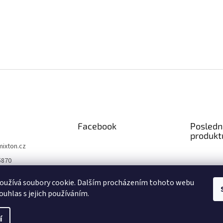
Facebook
Posledn
produkt
mixton.cz
5870
5870
oužívá soubory cookie. Dalším procházením tohoto webu
 na facebooku
ouhlas s jejich používáním.
čně
í