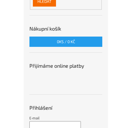
HLEDAT
Nákupní košík
0
KS /
0 KČ
Přijímáme online platby
Přihlášení
E-mail