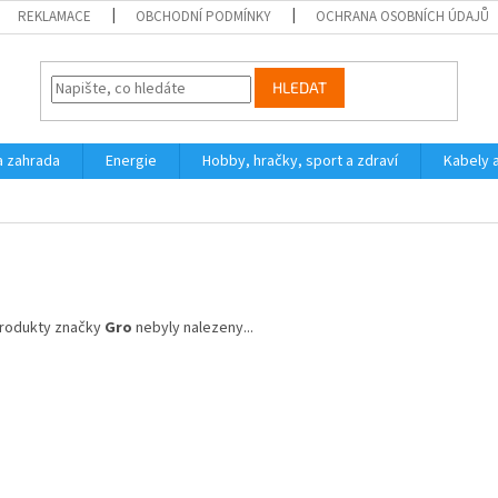
REKLAMACE
OBCHODNÍ PODMÍNKY
OCHRANA OSOBNÍCH ÚDAJŮ
HLEDAT
a zahrada
Energie
Hobby, hračky, sport a zdraví
Kabely 
rodukty značky
Gro
nebyly nalezeny...