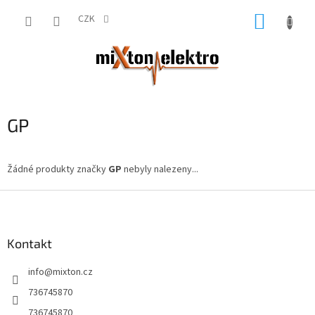
Přejít
NÁKUP
na
CZK
obsah
KOŠÍK
GP
Žádné produkty značky
GP
nebyly nalezeny...
Z
á
p
a
Kontakt
t
info
@
mixton.cz
í
736745870
736745870