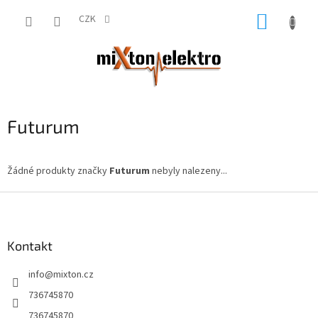
Přejít
NÁKUP
na
CZK
obsah
KOŠÍK
Futurum
Žádné produkty značky
Futurum
nebyly nalezeny...
Z
á
p
a
Kontakt
t
info
@
mixton.cz
í
736745870
736745870