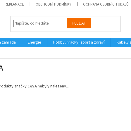
REKLAMACE
OBCHODNÍ PODMÍNKY
OCHRANA OSOBNÍCH ÚDAJŮ
HLEDAT
a zahrada
Energie
Hobby, hračky, sport a zdraví
Kabely 
A
rodukty značky
EKSA
nebyly nalezeny...