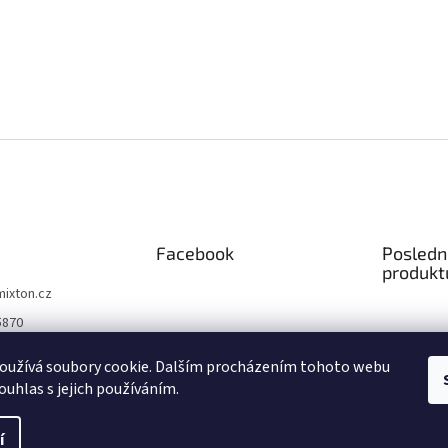
Facebook
Posledn
produkt
mixton.cz
5870
5870
oužívá soubory cookie. Dalším procházením tohoto webu
 na facebooku
ouhlas s jejich používáním.
čně
í