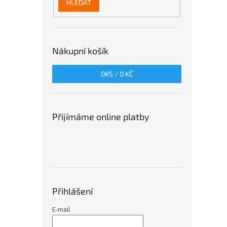
HLEDAT
Nákupní košík
0
KS /
0 KČ
Přijímáme online platby
Přihlášení
E-mail