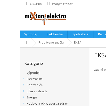
Přejít
736745870
info@mixton.cz
na
obsah
Výprodej
Elektronika
Spotřebiče
Dům 
Domů
Prodávané značky
EKSA
P
EKS
o
Přeskočit
s
Kategorie
kategorie
t
Žádné p
r
Výprodej
a
Elektronika
n
Spotřebiče
n
í
Dům a zahrada
p
Energie
a
Hobby, hračky, sport a zdraví