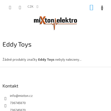
Přejít
NÁKUP
na
CZK
obsah
KOŠÍK
Eddy Toys
Žádné produkty značky
Eddy Toys
nebyly nalezeny...
Z
á
p
a
Kontakt
t
info
@
mixton.cz
í
736745870
736745870