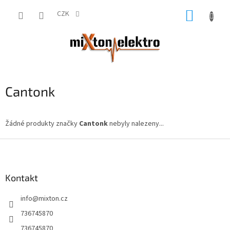
Přejít
NÁKUP
na
CZK
obsah
KOŠÍK
Cantonk
Žádné produkty značky
Cantonk
nebyly nalezeny...
Z
á
p
a
Kontakt
t
info
@
mixton.cz
í
736745870
736745870