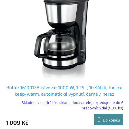
r
p
o
i
d
s
u
p
k
r
t
o
ů
d
u
k
t
ů
Butler 16100128 kávovar 1000 W, 1.25 l, 10 šálků, funkce
keep-warm, automatické vypnutí, černá / nerez
Skladem v centrálním skladu dodavatele, expedujeme do 6
pracovních dní
(>100 ks)
Do košíku
1 009 Kč