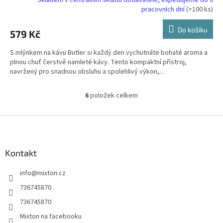
pracovních dní
(>100 ks)
Do košíku
579 Kč
S mlýnkem na kávu Butler si každý den vychutnáte bohaté aroma a
plnou chuť čerstvě namleté kávy. Tento kompaktní přístroj,
navržený pro snadnou obsluhu a spolehlivý výkon,...
6
položek celkem
O
v
l
Z
á
á
d
p
a
a
Kontakt
c
t
í
info
@
mixton.cz
í
p
r
736745870
v
736745870
k
y
Mixton na facebooku
v