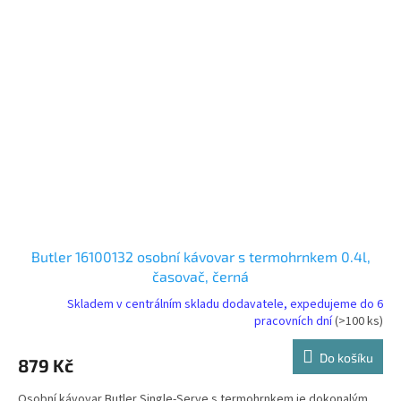
Butler 16100132 osobní kávovar s termohrnkem 0.4l,
časovač, černá
Skladem v centrálním skladu dodavatele, expedujeme do 6
pracovních dní
(>100 ks)
Do košíku
879 Kč
Osobní kávovar Butler Single-Serve s termohrnkem je dokonalým