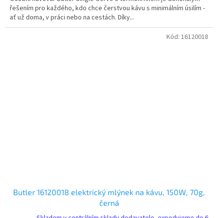
řešením pro každého, kdo chce čerstvou kávu s minimálním úsilím -
ať už doma, v práci nebo na cestách. Díky...
Kód:
16120018
Butler 16120018 elektrický mlýnek na kávu, 150W, 70g,
černá
Skladem v centrálním skladu dodavatele, expedujeme do 6