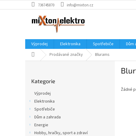
Přejít
736745870
info@mixton.cz
na
obsah
Výprodej
Elektronika
Spotřebiče
Dům 
Domů
Prodávané značky
Blurams
P
Blu
o
Přeskočit
s
Kategorie
kategorie
t
Žádné p
r
Výprodej
a
Elektronika
n
Spotřebiče
n
í
Dům a zahrada
p
Energie
a
Hobby, hračky, sport a zdraví