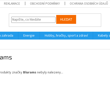
REKLAMACE
OBCHODNÍ PODMÍNKY
OCHRANA OSOBNÍCH ÚDAJŮ
HLEDAT
a zahrada
Energie
Hobby, hračky, sport a zdraví
Kabely 
rams
rodukty značky
Blurams
nebyly nalezeny...