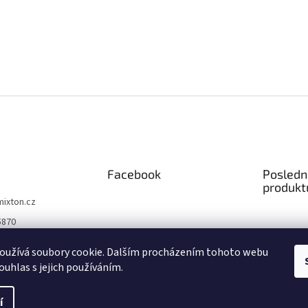
Facebook
Posledn
produkt
mixton.cz
5870
5870
oužívá soubory cookie. Dalším procházením tohoto webu
 na facebooku
ouhlas s jejich používáním.
čně
í