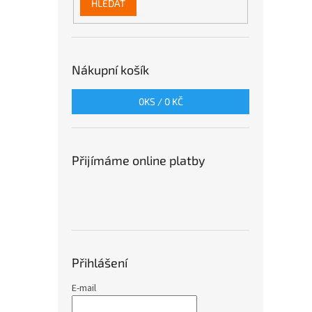
HLEDAT
Nákupní košík
0
KS /
0 KČ
Přijímáme online platby
Přihlášení
E-mail