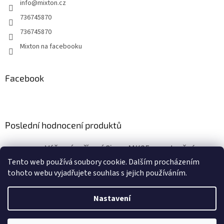
info
@
mixton.cz
í
p
r
736745870
v
736745870
k
y
Mixton na facebooku
v
ý
p
Facebook
i
s
u
Poslední hodnocení produktů
Výčepní zařízení Sinop MK25 s vestavěným vzduchovým kompresorem
|
Tento web používá soubory cookie. Dalším procházením
Hodnocení produktu je 5 z 5 hvězdiček.
tohoto webu vyjadřujete souhlas s jejich používáním.
Nastavení
Vytvořil Shoptet