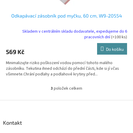
Odkapávací zásobník pod myčku, 60 cm, W9-20554
Skladem v centrálním skladu dodavatele, expedujeme do 6
pracovních dní
(>100 ks)
Do košíku
569 Kč
Minimalizujte riziko poškození vodou pomocí tohoto malého
zásobníku. Tekutina ihned odchází do přední části, kde si jí včas
všimnete.Chrání podlahy a podlahové krytiny před...
3
položek celkem
O
v
l
Z
á
á
d
p
a
a
Kontakt
c
t
í