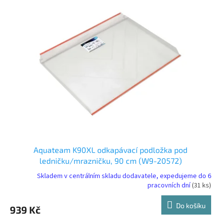
r
p
o
i
d
s
u
p
k
r
t
o
ů
d
u
k
t
ů
Aquateam K90XL odkapávací podložka pod
ledničku/mrazničku, 90 cm (W9-20572)
Skladem v centrálním skladu dodavatele, expedujeme do 6
pracovních dní
(31 ks)
Do košíku
939 Kč