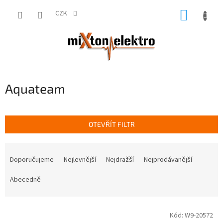
Přejít
NÁKUP
na
CZK
obsah
KOŠÍK
Aquateam
OTEVŘÍT FILTR
Ř
a
Doporučujeme
Nejlevnější
Nejdražší
Nejprodávanější
z
e
Abecedně
n
í
V
p
Kód:
W9-20572
ý