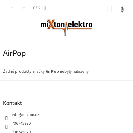
Přejít
NÁKUP
na
CZK
obsah
KOŠÍK
AirPop
Žádné produkty značky
AirPop
nebyly nalezeny...
Z
á
p
a
Kontakt
t
info
@
mixton.cz
í
736745870
736745870