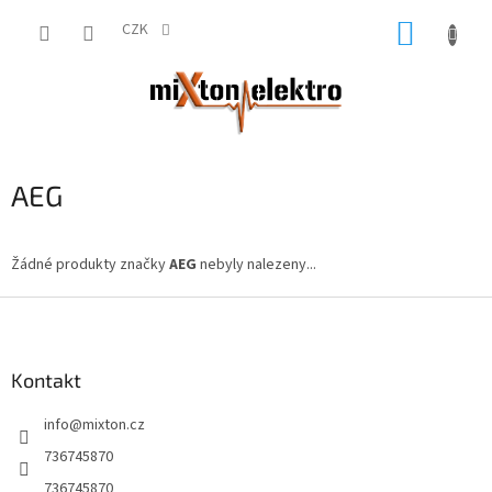
Přejít
NÁKUP
na
CZK
obsah
KOŠÍK
AEG
Žádné produkty značky
AEG
nebyly nalezeny...
Z
á
p
a
Kontakt
t
info
@
mixton.cz
í
736745870
736745870