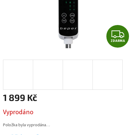
Z
ZDARMA
D
A
R
M
A
1 899 Kč
Měrná
Vyprodáno
cena:
Položka byla vyprodána…