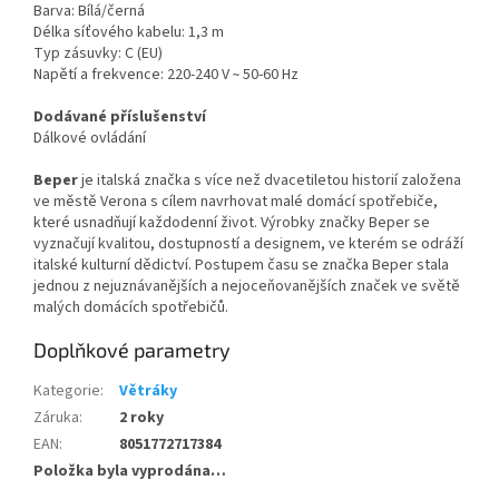
Barva: Bílá/černá
Délka síťového kabelu: 1,3 m
Typ zásuvky: C (EU)
Napětí a frekvence: 220-240 V ̴ 50-60 Hz
Dodávané příslušenství
Dálkové ovládání
Beper
je italská značka s více než dvacetiletou historií založena
ve městě Verona s cílem navrhovat malé domácí spotřebiče,
které usnadňují každodenní život. Výrobky značky Beper se
vyznačují kvalitou, dostupností a designem, ve kterém se odráží
italské kulturní dědictví. Postupem času se značka Beper stala
jednou z nejuznávanějších a nejoceňovanějších značek ve světě
malých domácích spotřebičů.
Doplňkové parametry
Kategorie
:
Větráky
Záruka
:
2 roky
EAN
:
8051772717384
Položka byla vyprodána…