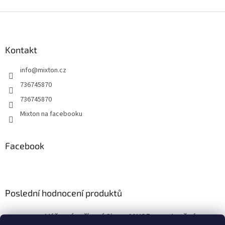
Z
á
p
a
Kontakt
t
info
@
mixton.cz
í
736745870
736745870
Mixton na facebooku
Facebook
Poslední hodnocení produktů
Výčepní zařízení Sinop MK25 s vestavěným vzduchovým kompresorem