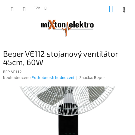
Přejít
NÁKUP
na
CZK
obsah
KOŠÍK
Beper VE112 stojanový ventilátor
45cm, 60W
BEP-VE112
Průměrné
Neohodnoceno
Podrobnosti hodnocení
Značka:
Beper
hodnocení
produktu
je
0,0
z
5
hvězdiček.