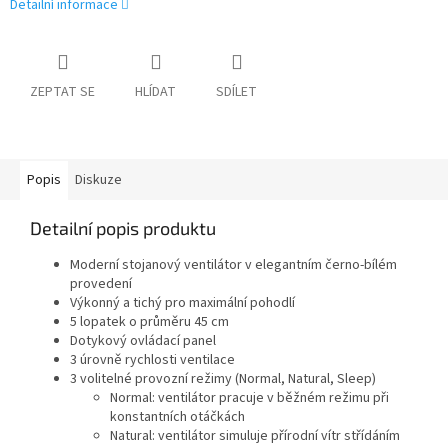
Detailní informace
ZEPTAT SE
HLÍDAT
SDÍLET
Popis
Diskuze
Detailní popis produktu
Moderní stojanový ventilátor v elegantním černo-bílém
provedení
Výkonný a tichý pro maximální pohodlí
5 lopatek o průměru 45 cm
Dotykový ovládací panel
3 úrovně rychlosti ventilace
3 volitelné provozní režimy (Normal, Natural, Sleep)
Normal: ventilátor pracuje v běžném režimu při
konstantních otáčkách
Natural: ventilátor simuluje přírodní vítr střídáním