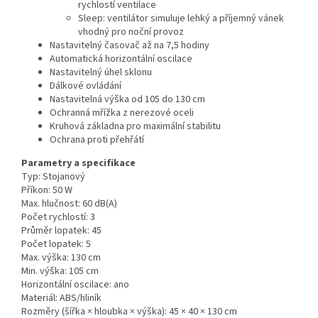
rychlostí ventilace
Sleep: ventilátor simuluje lehký a příjemný vánek
vhodný pro noční provoz
Nastavitelný časovač až na 7,5 hodiny
Automatická horizontální oscilace
Nastavitelný úhel sklonu
Dálkové ovládání
Nastavitelná výška od 105 do 130 cm
Ochranná mřížka z nerezové oceli
Kruhová základna pro maximální stabilitu
Ochrana proti přehřátí
Parametry a specifikace
Typ: Stojanový
Příkon: 50 W
Max. hlučnost: 60 dB(A)
Počet rychlostí: 3
Průměr lopatek: 45
Počet lopatek: 5
Max. výška: 130 cm
Min. výška: 105 cm
Horizontální oscilace: ano
Materiál: ABS/hliník
Rozměry (šířka × hloubka × výška): 45 × 40 × 130 cm