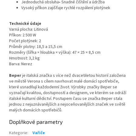
Jednoduchá obsluha• Snadné čištění a údržba
Vysoký příkon zajišťuje rychlé rozpálení plotýnek
Technické údaje
Varná plocha: Litinová
Příkon: 2 500 W
Počet plotýnek: 2
Průměr plotny: 18,5 a 15,5 cm
Rozměry (šířka × hloubka × výška): 47 × 25 × 8,5 cm
Hmotnost: 3,2 kg
Barva: Nerez
Beper
je italská značka s více než dvacetiletou historií založena
ve městě Verona s cílem navrhovat malé domácí spotřebiče,
které usnadňují každodenní život. Výrobky značky Beper se
vyznačují kvalitou, dostupností a designem, ve kterém se odráží
italské kulturní dědictví. Postupem času se značka Beper stala
jednou z nejuznávanějších a nejoceňovanějších značek ve světě
malých domácích spotřebičů.
Doplňkové parametry
Kategorie
:
Vařiče