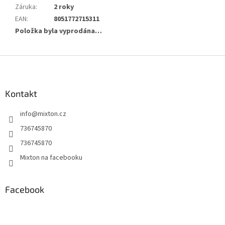
Záruka
:
2 roky
EAN
:
8051772715311
Položka byla vyprodána…
Z
á
p
a
Kontakt
t
info
@
mixton.cz
í
736745870
736745870
Mixton na facebooku
Facebook