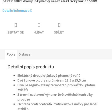
BEPER 90825 dvouplotýnkový nerez elektrický vařič 1500W.
Detailní informace
ZEPTAT SE
HLÍDAT
SDÍLET
Popis
Diskuze
Detailní popis produktu
Elektrický dvouplotýnkový přenosný vařič
Dvě litinové plotny s průměrem 18,5 a 15,5 cm
Plynule regulovatelný termostat (pro každou plotnu
zvlášť)
5 úrovní nastavení výkonu• Dvě světelné kontrolky
provozu
Ochrana proti přehřátí• Protiskluzové nožky pro lepší
stabilitu