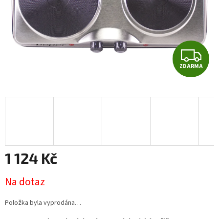
Z
ZDARMA
D
A
R
M
A
1 124 Kč
Měrná
Na dotaz
cena:
Položka byla vyprodána…