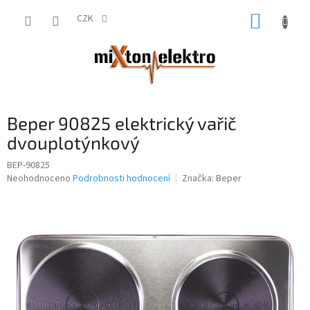
Přejít
NÁKUP
na
CZK
obsah
KOŠÍK
Beper 90825 elektrický vařič
dvouplotýnkový
BEP-90825
Průměrné
Neohodnoceno
Podrobnosti hodnocení
Značka:
Beper
hodnocení
produktu
je
0,0
z
5
hvězdiček.