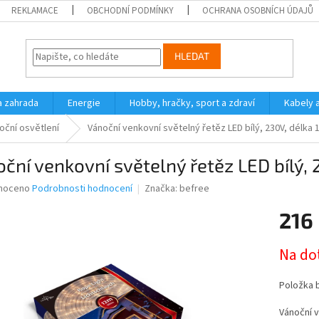
REKLAMACE
OBCHODNÍ PODMÍNKY
OCHRANA OSOBNÍCH ÚDAJŮ
HLEDAT
a zahrada
Energie
Hobby, hračky, sport a zdraví
Kabely 
oční osvětlení
Vánoční venkovní světelný řetěz LED bílý, 230V, délka 
ční venkovní světelný řetěz LED bílý, 
né
noceno
Podrobnosti hodnocení
Značka:
befree
ní
216
u
Měrná
Na do
cena:
ek.
Položka 
Vánoční v