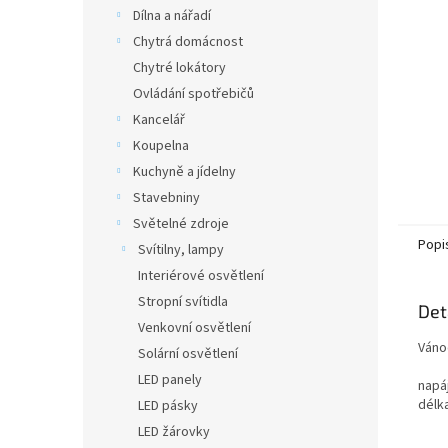
n
Dílna a nářadí
e
Chytrá domácnost
l
Chytré lokátory
Ovládání spotřebičů
Kancelář
Koupelna
Kuchyně a jídelny
Stavebniny
Světelné zdroje
Popi
Svítilny, lampy
Interiérové osvětlení
Stropní svítidla
Det
Venkovní osvětlení
Váno
Solární osvětlení
LED panely
napá
délk
LED pásky
LED žárovky