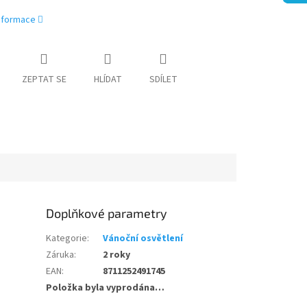
informace
ZEPTAT SE
HLÍDAT
SDÍLET
Doplňkové parametry
Kategorie
:
Vánoční osvětlení
Záruka
:
2 roky
EAN
:
8711252491745
Položka byla vyprodána…