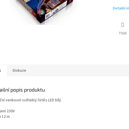
Detailní 
TISK
s
Diskuze
ailní popis produktu
ční venkovní světelný řetěz LED bílý
jení 230V
a 12 m