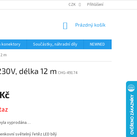
JAK NAKUPOVAT
KONTAKTY
CZK
Přihlášení
NÁKUPNÍ
Prázdný košík
KOŠÍK
a konektory
Součástky, náhradní díly
NEWNED
Obchodní 
12 m
230V, délka 12 m
CHG-49174
 Kč
taz
byla vyprodána…
enkovní světelný řetěz LED bílý