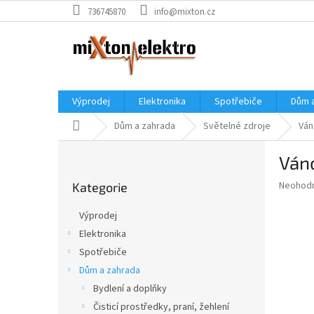
Přejít
736745870
info@mixton.cz
na
obsah
Výprodej
Elektronika
Spotřebiče
Dům 
Domů
Dům a zahrada
Světelné zdroje
Ván
P
Váno
o
Přeskočit
s
Průměr
Neohod
Kategorie
kategorie
t
hodnoce
r
produkt
Výprodej
a
je
Elektronika
0,0
n
z
Spotřebiče
n
5
í
Dům a zahrada
hvězdič
p
Bydlení a doplňky
a
Čisticí prostředky, praní, žehlení