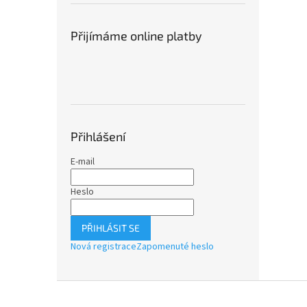
Přijímáme online platby
Přihlášení
E-mail
Heslo
PŘIHLÁSIT SE
Nová registrace
Zapomenuté heslo
Z
á