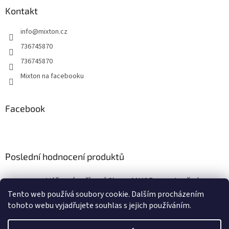
a
Kontakt
t
info
@
mixton.cz
í
736745870
736745870
Mixton na facebooku
Facebook
Poslední hodnocení produktů
Výčepní zařízení Sinop MK25 s vestavěným vzduchovým kompresorem
|
Tento web používá soubory cookie. Dalším procházením
Hodnocení produktu je 5 z 5 hvězdiček.
tohoto webu vyjadřujete souhlas s jejich používáním.