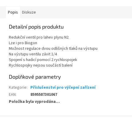
Popis
Diskuze
Detailní popis produktu
Redukční ventil pro lahev plynu N2
Lze i pro Biogon
Možnost regulace dvou odlišných tlaků na výstupu
Na výstupu ventilu závit 1/4
Spojení s hadicí pomocí 2 rychlospojek
Rychlospojky nejsou součástí balení
Doplňkové parametry
Kategorie
:
Příslušenství pro výčepní zařízení
EAN
:
8595587301067
Položka byla vyprodána…
Z
á
p