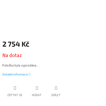
2 754 Kč
Měrná
Na dotaz
cena:
Položka byla vyprodána…
Detailní informace
ZEPTAT SE
HLÍDAT
SDÍLET