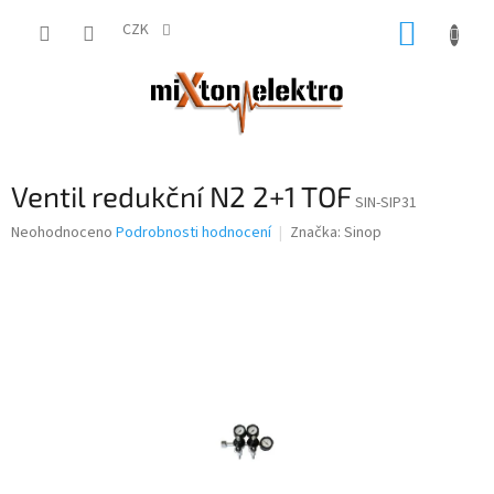
Přejít
NÁKUP
na
CZK
obsah
KOŠÍK
Ventil redukční N2 2+1 TOF
SIN-SIP31
Průměrné
Neohodnoceno
Podrobnosti hodnocení
Značka:
Sinop
hodnocení
produktu
je
0,0
z
5
hvězdiček.