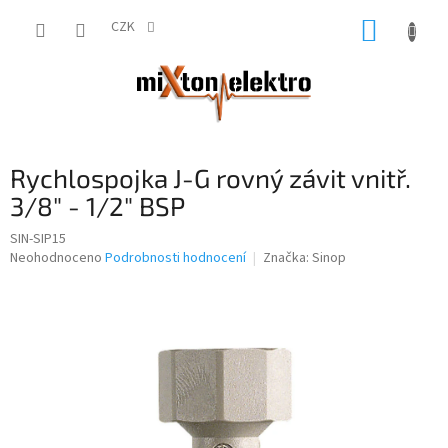
Přejít
NÁKUP
na
CZK
obsah
KOŠÍK
Rychlospojka J-G rovný závit vnitř.
3/8" - 1/2" BSP
SIN-SIP15
Průměrné
Neohodnoceno
Podrobnosti hodnocení
Značka:
Sinop
hodnocení
produktu
je
0,0
z
5
hvězdiček.