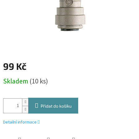
99 Kč
Měrná
Skladem
(10 ks)
cena:
Přidat do košíku
Detailní informace