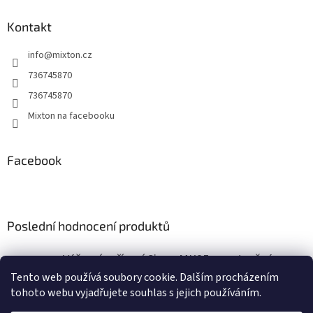
p
a
Kontakt
t
info
@
mixton.cz
í
736745870
736745870
Mixton na facebooku
Facebook
Poslední hodnocení produktů
Výčepní zařízení Sinop MK25 s vestavěným vzduchovým kompresorem
|
Tento web používá soubory cookie. Dalším procházením
Hodnocení produktu je 5 z 5 hvězdiček.
tohoto webu vyjadřujete souhlas s jejich používáním.