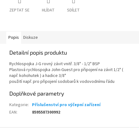
ZEPTAT SE
HLÍDAT
SDÍLET
Popis
Diskuze
Detailní popis produktu
Rychlospojka J-G rovný závit vnitř. 3/8" - 1/2" BSP
Plastová rychlospojka John-Guest pro připojení na závit 1/2" (
např. kohohutek ) a hadice 3/8"
použití např. pro připojení sodobarů k vodovodnímu řádu
Doplňkové parametry
Kategorie
:
Příslušenství pro výčepní zařízení
EAN
:
8595587300992
Z
á