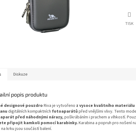
TISK
s
Diskuze
ailní popis produktu
é designové pouzdro
Riva je vytvořeno
z vysoce kvalitního materiálu
ranu
digitálních kompaktních
fotoaparátů
před vnějšími vlivy. Tento mod
aparát před náhodnými nárazy,
poškrábáním i prachem a vlhkostí. Pou
te připojit kamkoli pomocí karabinky.
Karabina a popruh pro nošení n
na krku jsou součástí balení.