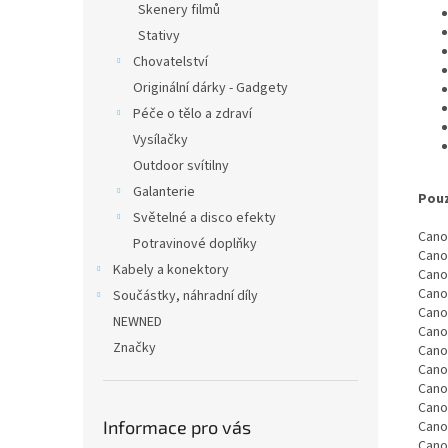
Skenery filmů
Stativy
Chovatelství
Originální dárky - Gadgety
Péče o tělo a zdraví
Vysílačky
Outdoor svítilny
Galanterie
Pouz
Světelné a disco efekty
Cano
Potravinové doplňky
Cano
Kabely a konektory
Cano
Canon
Součástky, náhradní díly
Canon
NEWNED
Canon
Značky
Canon
Canon
Canon
Canon
Informace pro vás
Canon
Canon