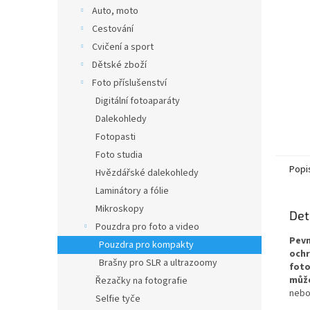
n
Auto, moto
e
Cestování
l
Cvičení a sport
Dětské zboží
Foto příslušenství
Digitální fotoaparáty
Dalekohledy
Fotopasti
Foto studia
Popi
Hvězdářské dalekohledy
Laminátory a fólie
Mikroskopy
Det
Pouzdra pro foto a video
Pevn
Pouzdra pro kompakty
och
Brašny pro SLR a ultrazoomy
foto
může
Řezačky na fotografie
nebo 
Selfie tyče