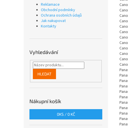
Reklamace
Canon
Obchodní podmínky
Canon
Ochrana osobních údajů
Canon
Jak nakupovat
Canon
Kontakty
Cano
Cano
Cano
Cano
Cano
Vyhledávání
Cano
Cano
Cano
Pana
HLEDAT
Pana
Pana
Pana
Pana
Pana
Nákupní košík
Pana
Pana
Pana
0
KS /
0 KČ
Pana
Pana