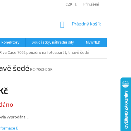
JAK NAKUPOVAT
KONTAKTY
CZK
Přihlášení
NÁKUPNÍ
Prázdný košík
KOŠÍK
a konektory
Součástky, náhradní díly
NEWNED
Obchodní 
Riva Case 7062 pouzdro na fotoaparát, tmavě šedé
mavě šedé
RC-7062-DGR
Kč
dáno
byla vyprodána…
informace