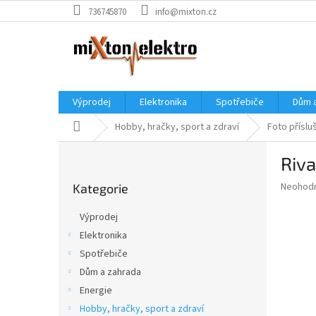
Přejít
736745870
info@mixton.cz
na
obsah
Výprodej
Elektronika
Spotřebiče
Dům 
Domů
Hobby, hračky, sport a zdraví
Foto příslu
P
Riva
o
Přeskočit
s
Průměr
Neohod
Kategorie
kategorie
t
hodnoce
r
produkt
Výprodej
a
je
Elektronika
0,0
n
z
Spotřebiče
n
5
í
Dům a zahrada
hvězdič
p
Energie
a
Hobby, hračky, sport a zdraví