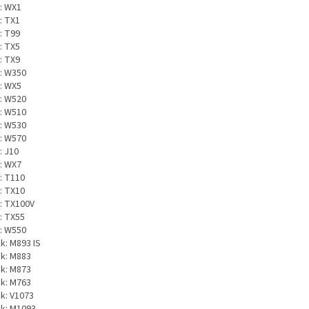
: WX1
: TX1
: T99
: TX5
: TX9
: W350
: WX5
: W520
: W510
: W530
: W570
: J10
: WX7
: T110
: TX10
: TX100V
: TX55
: W550
k: M893 IS
k: M883
k: M873
k: M763
k: V1073
k: M1093