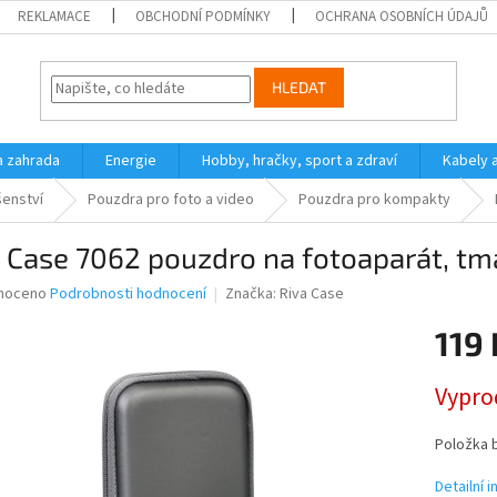
REKLAMACE
OBCHODNÍ PODMÍNKY
OCHRANA OSOBNÍCH ÚDAJŮ
HLEDAT
a zahrada
Energie
Hobby, hračky, sport a zdraví
Kabely 
šenství
Pouzdra pro foto a video
Pouzdra pro kompakty
 Case 7062 pouzdro na fotoaparát, t
né
noceno
Podrobnosti hodnocení
Značka:
Riva Case
ní
119 
u
Měrná
Vypro
cena:
ek.
Položka 
Detailní 