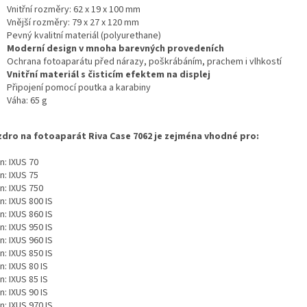
Vnitřní rozměry: 62 x 19 x 100 mm
Vnější rozměry: 79 x 27 x 120 mm
Pevný kvalitní materiál (polyurethane)
Moderní design v mnoha barevných provedeních
Ochrana fotoaparátu před nárazy, poškrábáním, prachem i vlhkostí
Vnitřní materiál s čisticím efektem na displej
Připojení pomocí poutka a karabiny
Váha: 65 g
dro na fotoaparát Riva Case 7062 je zejména vhodné pro:
n: IXUS 70
n: IXUS 75
n: IXUS 750
: IXUS 800 IS
: IXUS 860 IS
: IXUS 950 IS
: IXUS 960 IS
: IXUS 850 IS
: IXUS 80 IS
: IXUS 85 IS
: IXUS 90 IS
: IXUS 970 IS