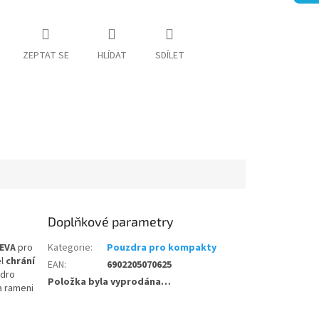
ZEPTAT SE
HLÍDAT
SDÍLET
Doplňkové parametry
 EVA
pro
Kategorie
:
Pouzdra pro kompakty
el
chrání
EAN
:
6902205070625
zdro
Položka byla vyprodána…
a rameni