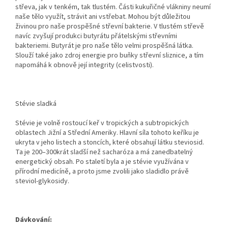
střeva, jak v tenkém, tak tlustém. Části kukuřičné vlákniny neumí
naše tělo využít, strávit ani vstřebat. Mohou být důležitou
živinou pro naše prospěšné střevní bakterie. V tlustém střevě
navíc zvyšují produkci butyrátu přátelskými střevními
bakteriemi. Butyrát je pro naše tělo velmi prospěšná látka.
Slouží také jako zdroj energie pro buňky střevní sliznice, a tím
napomáhá k obnově její integrity (celistvosti).
Stévie sladká
Stévie je volně rostoucí keř v tropických a subtropických
oblastech Jižní a Střední Ameriky. Hlavní síla tohoto keříku je
ukryta v jeho listech a stoncích, které obsahují látku steviosid.
Ta je 200–300krát sladší než sacharóza a má zanedbatelný
energetický obsah. Po staletí byla a je stévie využívána v
přírodní medicíně, a proto jsme zvolili jako sladidlo právě
steviol-glykosidy.
Dávkování: