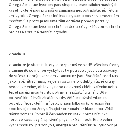
Omega-3 mastné kyseliny jsou skupinou esenciálních mastných
kyselin, které jsou pro náš organismus nepostradatelné. Tělo si
umí vyrobit Omega-3 mastné kyseliny samo pouze v omezeném
množství, a proto je musíme tělu dodávat pomocí potravy.
Omega-3 mastné kyseliny chrání srdce a cévy, klíčovou roli hrají i
pro naše správné denní fungování.
Vitamín B6
Vitamín B6 je vitamín, který je rozpustný ve vodě. Všechny formy
vitamínu B6 se mohou vyskytovat v potravě a jsou vstřebávány
do střeva. Dobrým zdrojem vitamínu B6 jsou živočišné produkty
jako např. játra, maso, vejce a rostlinné produkty, různé druhy
ovoce, zeleniny, obiloviny nebo celozrnný chléb. Vařením nebo
tepelnou úpravou těchto potravin množství vitamínu B6 v
potravě klesá kvůli ztrátám vody. Větší množství vitamínu
potřebují lidé, kteří mají velký přísun bílkovin (profesionální
sportovci) nebo ženy užívající hormonální antikoncepci. Větší
dávky pomáhají tvorbě červených krvinek, normální funkci
nervové soustavy či správné psychické činnosti. Hraje velmi
významnou roli při pohybu, energii a proudění krve. Pyridoxin je