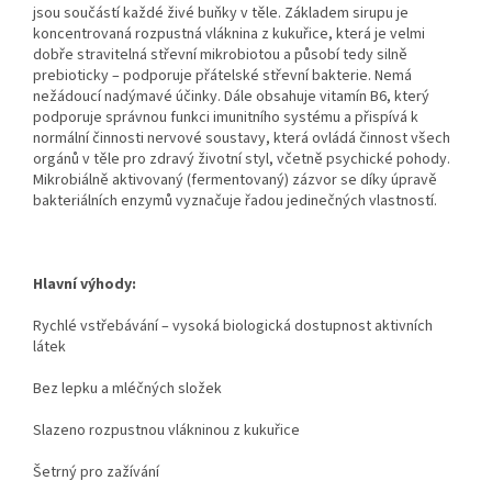
jsou součástí každé živé buňky v těle. Základem sirupu je
koncentrovaná rozpustná vláknina z kukuřice, která je velmi
dobře stravitelná střevní mikrobiotou a působí tedy silně
prebioticky – podporuje přátelské střevní bakterie. Nemá
nežádoucí nadýmavé účinky. Dále obsahuje vitamín B6, který
podporuje správnou funkci imunitního systému a přispívá k
normální činnosti nervové soustavy, která ovládá činnost všech
orgánů v těle pro zdravý životní styl, včetně psychické pohody.
Mikrobiálně aktivovaný (fermentovaný) zázvor se díky úpravě
bakteriálních enzymů vyznačuje řadou jedinečných vlastností.
Hlavní výhody:
Rychlé vstřebávání – vysoká biologická dostupnost aktivních
látek
Bez lepku a mléčných složek
Slazeno rozpustnou vlákninou z kukuřice
Šetrný pro zažívání