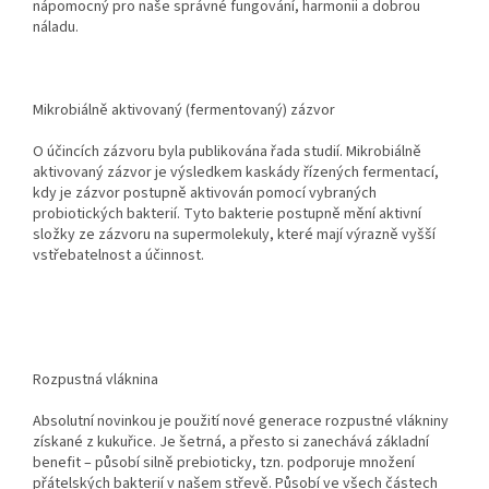
nápomocný pro naše správné fungování, harmonii a dobrou
náladu.
Mikrobiálně aktivovaný (fermentovaný) zázvor
O účincích zázvoru byla publikována řada studií. Mikrobiálně
aktivovaný zázvor je výsledkem kaskády řízených fermentací,
kdy je zázvor postupně aktivován pomocí vybraných
probiotických bakterií. Tyto bakterie postupně mění aktivní
složky ze zázvoru na supermolekuly, které mají výrazně vyšší
vstřebatelnost a účinnost.
Rozpustná vláknina
Absolutní novinkou je použití nové generace rozpustné vlákniny
získané z kukuřice. Je šetrná, a přesto si zanechává základní
benefit – působí silně prebioticky, tzn. podporuje množení
přátelských bakterií v našem střevě. Působí ve všech částech