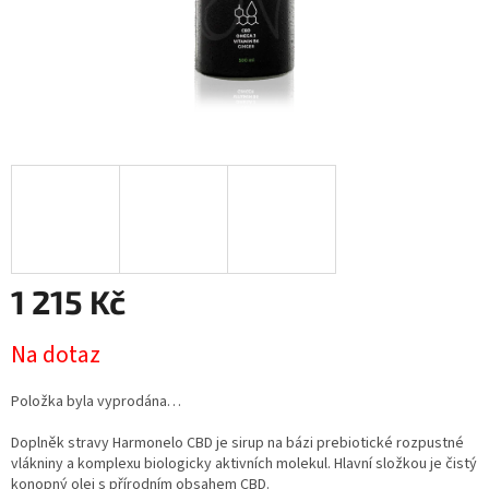
1 215 Kč
Měrná
Na dotaz
cena:
Položka byla vyprodána…
Doplněk stravy Harmonelo CBD je sirup na bázi prebiotické rozpustné
vlákniny a komplexu biologicky aktivních molekul. Hlavní složkou je čistý
konopný olej s přírodním obsahem CBD.