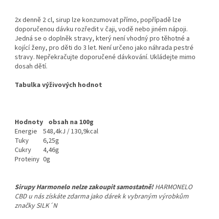
2x denně 2 cl, sirup lze konzumovat přímo, popřípadě lze
doporučenou dávku rozředit v čaji, vodě nebo jiném nápoji.
Jedná se o doplněk stravy, který není vhodný pro těhotné a
kojící ženy, pro děti do 3 let. Není určeno jako náhrada pestré
stravy. Nepřekračujte doporučené dávkování. Ukládejte mimo
dosah dětí.
Tabulka výživových hodnot
Hodnoty
obsah na 100g
Energie
548,4kJ / 130,9kcal
Tuky
6,25g
Cukry
4,46g
Proteiny
0g
Sirupy Harmonelo nelze zakoupit samostatně!
HARMONELO
CBD u nás získáte zdarma jako dárek k vybraným výrobkům
značky SILK´N