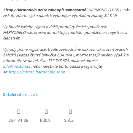
Sirupy Harmonelo nelze zakoupit samostatně!
HARMONELO CBD u nás
získáte zdarma jako dárek k vybraným výrobkům značky SILK´N
V případě Vašeho zájmu o další produkty české společnosti
HARMONELO nás prosím kontaktuje, rádi Vám pomůžeme s registrací a
členstvím
Výhody přímé registrace: trvale zvýhodněné nákupní akce startovacích
balíčků ( každá čtvrtá lahvička ZDARMA ), možnost zajímavého výdělku!
Informujte se na tel. čísle 736 745 870, mailové adrese
info@mixton.cz
nebo navštivte tento odkaz a registrujte
se:
https://mixton.harmonelo.shop
Detailní informace
ZEPTAT SE
HLÍDAT
SDÍLET