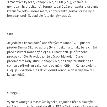
3 mastných kyselin, konopný olej s CBD (2 %), vitamín B6
(pyridoxin-hydrochlorid), fermentovaný zázvor, xantanová guma
(zahušťovadlo), aroma máta, konzervanty (sorban draselný a
benzoan sodný), sladidlo (steviol-glykosidy).
CBD
Je jedním z kanabinoidů obsažených v konopí. CBD působí
především na CB1 receptory (ty v mozku), a to tak, že je chrání
před aktivací. Konopný olej s CBD harmonizuje přirozené
procesy v těle. Pravdou je, že působí blahodárně a je
předmětem řady studií. Konopný olej se lisuje za studena ze
semen s přírodním zakoncentrovaným CBD – Kanabidiolem.
Olej je vyroben z legálních odrůd konopí a obsahuje koktejl
kanabinoidů.
Omega-3
Význam Omega-3 mastných kyselin, zejména těch s dlouhým
řetězcem, známých pod zkratkou EPA a DHA, je pro nás zásadní.