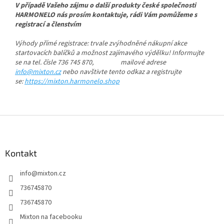
V případě Vašeho zájmu o další produkty české společnosti
HARMONELO nás prosím kontaktuje, rádi Vám pomůžeme s
registrací a členstvím
Výhody přímé registrace: trvale zvýhodněné nákupní akce
startovacích balíčků a možnost zajímavého výdělku! Informujte
se na tel. čísle 736 745 870, mailové adrese
info@mixton.cz
nebo navštivte tento odkaz a registrujte
se:
https://mixton.harmonelo.shop
Z
á
p
a
Kontakt
t
info
@
mixton.cz
í
736745870
736745870
Mixton na facebooku