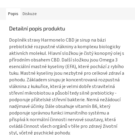
Popis
Diskuze
Detailní popis produktu
Doplněk stravy Harmonelo CBD je sirup na bázi
prebiotické rozpustné vlákniny a komplexu biologicky
aktivních molekul. Hlavní složkou je čistý konopný olej s
přírodním obsahem CBD. Další složkou jsou Omega 3
esenciální mastné kyseliny (EFA), které pochází z rybího
tuku. Mastné kyseliny jsou nezbytné pro celkové zdraví a
pohodu. Základem sirupu je koncentrovaná rozpustná
vláknina z kukuřice, která je velmi dobře stravitelná
střevní mikrobiotou a působí tedy silně prebioticky -
podporuje přátelské střevní bakterie. Nemá nežádoucí
nadýmavé účinky. Dále obsahuje vitamín B6, který
podporuje správnou funkci imunitního systému a
přispívá k normální činnosti nervové soustavy, která
ovládá činnost všech orgánů v těle pro zdravý životní
styl, včetně psychické pohody.