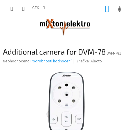
Přejít
NÁKUP
na
CZK
obsah
KOŠÍK
Additional camera for DVM-78
DVM-781
Průměrné
Neohodnoceno
Podrobnosti hodnocení
Značka:
Alecto
hodnocení
produktu
je
0,0
z
5
hvězdiček.