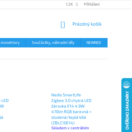
JAK NAKUPOVAT
KONTAKTY
CZK
Přihlášení
NÁKUPNÍ
Prázdný košík
KOŠÍK
a konektory
Součástky, náhradní díly
NEWNED
Obchodní 
Nedis SmartLife
á LED
Zigbee 3.0 chytrá LED
7W
žárovka E14 4.9W
+
470lm RGB barevná +
lá
studená/teplá bílá
(ZBLC10E14)
Skladem v centrálním