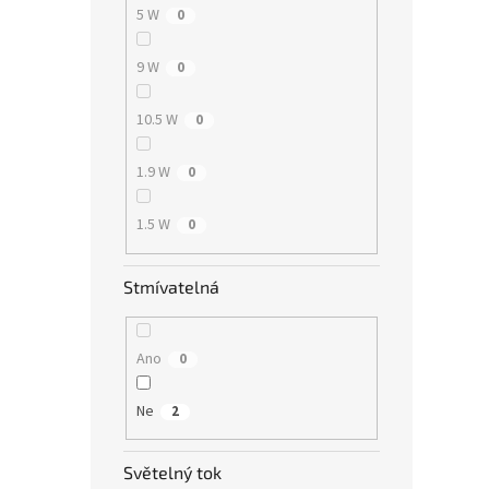
5 W
0
9 W
0
10.5 W
0
1.9 W
0
1.5 W
0
Stmívatelná
Ano
0
Ne
2
Světelný tok