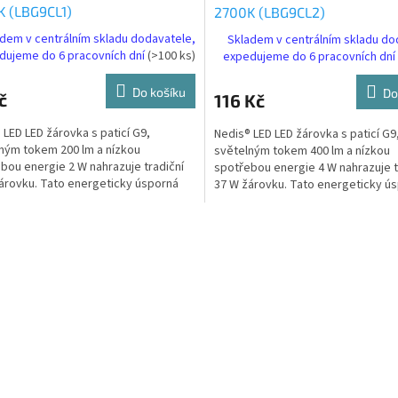
K (LBG9CL1)
2700K (LBG9CL2)
dem v centrálním skladu dodavatele,
Skladem v centrálním skladu do
dujeme do 6 pracovních dní
(>100 ks)
expedujeme do 6 pracovních dní
Do košíku
Do
č
116 Kč
 LED LED žárovka s paticí G9,
Nedis® LED LED žárovka s paticí G9
ným tokem 200 lm a nízkou
světelným tokem 400 lm a nízkou
bou energie 2 W nahrazuje tradiční
spotřebou energie 4 W nahrazuje t
árovku. Tato energeticky úsporná
37 W žárovku. Tato energeticky ú
rovka vyzařuje teplé...
LED žárovka vyzařuje teplé...
O
v
l
á
d
a
c
í
p
r
v