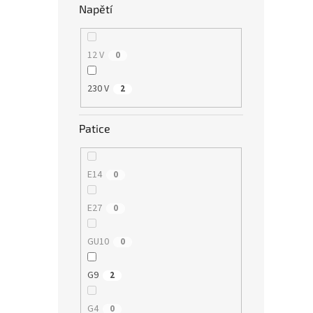
Napětí
12 V
0
230 V
2
Patice
E14
0
E27
0
GU10
0
G9
2
G4
0