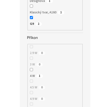
Designová
1
Klasický tvar, A160
1
G9
2
Příkon
2.9 W
0
3 W
0
4 W
1
4.5 W
0
4.9 W
0