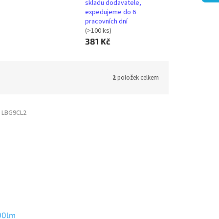
skladu dodavatele,
expedujeme do 6
pracovních dní
(>100 ks)
381 Kč
2
položek celkem
:
LBG9CL2
00lm