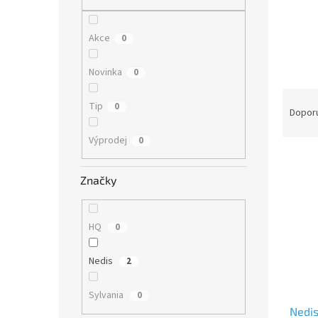
n
e
l
Akce
0
Novinka
0
Ř
Tip
0
a
Dopor
z
Výprodej
0
e
V
n
ý
í
Značky
p
p
i
r
s
o
HQ
0
p
d
r
u
Nedis
2
o
k
d
t
Sylvania
0
u
ů
Nedi
k