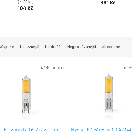
(>100 ks)
381 Kč
104 Kč
učujeme
Nejlevnější
Nejdražší
Nejprodávanější
Abecedně
Kód:
LBG9CL1
Kód
s LED žárovka G9 2W 200lm
Nedis LED žárovka G9 4W 4