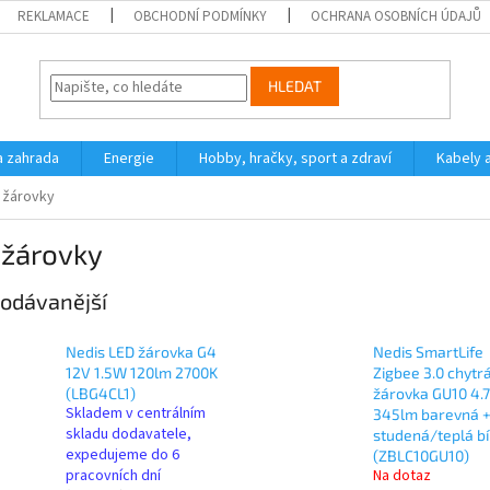
REKLAMACE
OBCHODNÍ PODMÍNKY
OCHRANA OSOBNÍCH ÚDAJŮ
HLEDAT
a zahrada
Energie
Hobby, hračky, sport a zdraví
Kabely 
 žárovky
 žárovky
odávanější
Nedis LED žárovka G4
Nedis SmartLife
12V 1.5W 120lm 2700K
Zigbee 3.0 chytr
(LBG4CL1)
žárovka GU10 4.
Skladem v centrálním
345lm barevná 
skladu dodavatele,
studená/teplá bí
expedujeme do 6
(ZBLC10GU10)
pracovních dní
Na dotaz