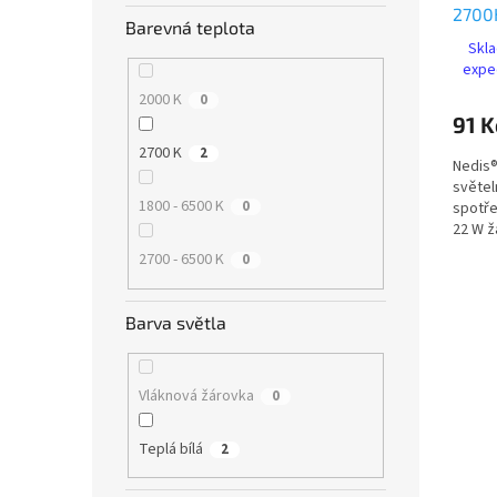
2700
t
Barevná teplota
ů
Skla
expe
2000 K
0
91 K
2700 K
2
Nedis®
světel
1800 - 6500 K
0
spotře
22 W ž
LED žá
2700 - 6500 K
0
Barva světla
Vláknová žárovka
0
Teplá bílá
2