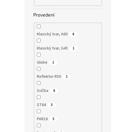
Provedení
Klasický tvar, A60
4
Klasický tvar, G45
1
Globe
1
Reflektor R50
1
Svíčka
4
ST64
3
PAR16
5