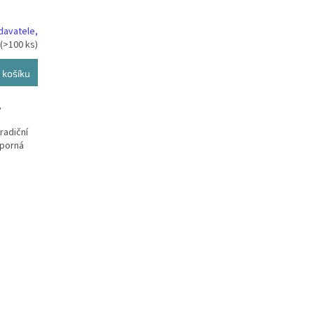
davatele,
(>100 ks)
 košíku
,
radiční
sporná