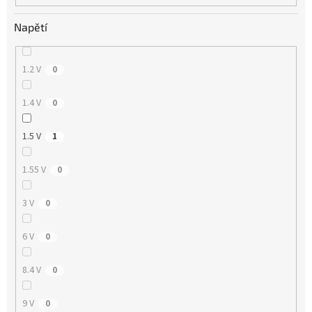
Napětí
1.2 V
0
1.4 V
0
1.5 V
1
1.55 V
0
3 V
0
6 V
0
8.4 V
0
9 V
0