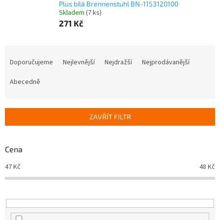
Plus bílá Brennenstuhl BN-1153120100
Skladem
(7 ks)
271 Kč
Ř
a
Doporučujeme
Nejlevnější
Nejdražší
Nejprodávanější
z
e
Abecedně
n
í
p
ZAVŘÍT FILTR
r
o
d
Cena
u
47
Kč
48
Kč
k
t
ů