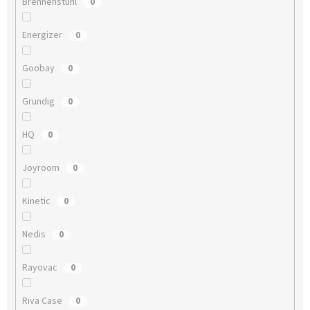
Brennenstuhl
0
Energizer
0
Goobay
0
Grundig
0
HQ
0
Joyroom
0
Kinetic
0
Nedis
0
Rayovac
0
Riva Case
0