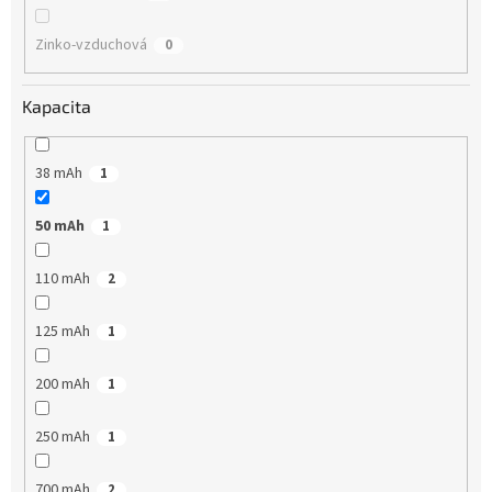
Zinko-vzduchová
0
Kapacita
38 mAh
1
50 mAh
1
110 mAh
2
125 mAh
1
200 mAh
1
250 mAh
1
700 mAh
2