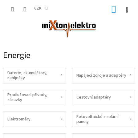
Přejít
NÁKUP
na
CZK
obsah
KOŠÍK
Energie
Baterie, akumulátory,
Napájecí zdroje a adaptéry
nabíječky
Prodlužovací přívody,
Cestovní adaptéry
zásuvky
Fotovoltaické a solární
Elektroměry
panely