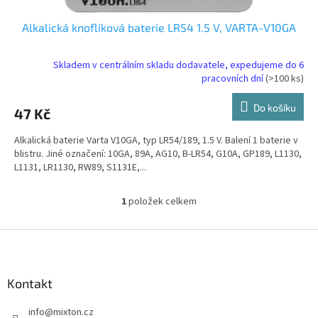
Alkalická knoflíková baterie LR54 1.5 V, VARTA-V10GA
Skladem v centrálním skladu dodavatele, expedujeme do 6
pracovních dní
(>100 ks)
Do košíku
47 Kč
Alkalická baterie Varta V10GA, typ LR54/189, 1.5 V. Balení 1 baterie v
blistru. Jiné označení: 10GA, 89A, AG10, B‑LR54, G10A, GP189, L1130,
L1131, LR1130, RW89, S1131E,...
1
položek celkem
O
v
l
Z
á
á
d
p
a
a
Kontakt
c
t
í
info
@
mixton.cz
í
p