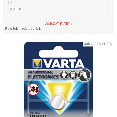
12 V
0
VYMAZAT FILTRY
Položek k zobrazení:
1
V
Kód:
VARTA-V10GA
ý
p
i
s
p
r
o
d
u
k
t
ů