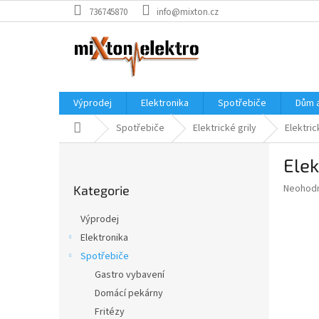
Přejít
736745870
info@mixton.cz
na
obsah
Výprodej
Elektronika
Spotřebiče
Dům 
Domů
Spotřebiče
Elektrické grily
Elektric
P
Elek
o
Přeskočit
s
Průměr
Neohod
Kategorie
kategorie
t
hodnoce
r
produkt
Výprodej
a
je
Elektronika
0,0
n
z
Spotřebiče
n
5
í
Gastro vybavení
hvězdič
p
Domácí pekárny
a
Fritézy