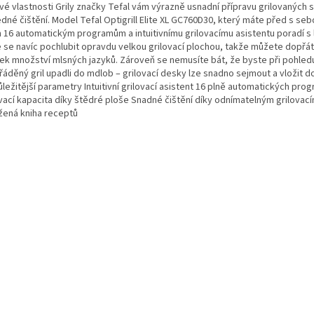
vé vlastnosti Grily značky Tefal vám výrazně usnadní přípravu grilovaných sp
dné čištění. Model Tefal Optigrill Elite XL GC760D30, který máte před s sebo
 16 automatickým programům a intuitivnímu grilovacímu asistentu poradí s
 se navíc pochlubit opravdu velkou grilovací plochou, takže můžete dopřát
tek množství mlsných jazyků. Zároveň se nemusíte bát, že byste při pohled
řáděný gril upadli do mdlob – grilovací desky lze snadno sejmout a vložit 
ležitější parametry Intuitivní grilovací asistent 16 plně automatických pro
ovací kapacita díky štědré ploše Snadné čištění díky odnímatelným grilova
ožená kniha receptů