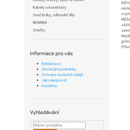
Hobby, hračky, sport a zdraví
Klíčo
Kabely a konektory
násle
svým
Součástky, náhradní díly
Může
NEWNED
záži
Značky
zane
Nejdů
gril
Přil
Informace pro vás
Reklamace
Obchodní podmínky
Ochrana osobních údajů
Jak nakupovat
Kontakty
Vyhledávání