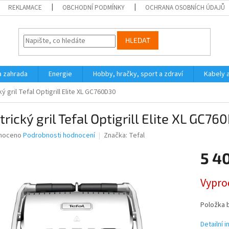
REKLAMACE
OBCHODNÍ PODMÍNKY
OCHRANA OSOBNÍCH ÚDAJŮ
HLEDAT
a zahrada
Energie
Hobby, hračky, sport a zdraví
Kabely 
ký gril Tefal Optigrill Elite XL GC760D30
trický gril Tefal Optigrill Elite XL GC76
né
noceno
Podrobnosti hodnocení
Značka:
Tefal
ní
5 4
u
Měrná
Vypro
cena:
ek.
Položka 
Detailní 