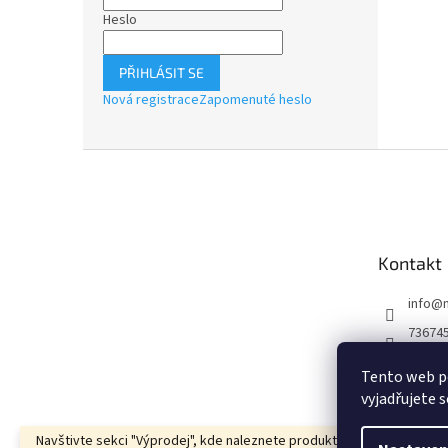
Heslo
PŘIHLÁSIT SE
Nová registrace
Zapomenuté heslo
Z
á
p
a
t
Kontakt
í
info
@
73674
73674
Tento web p
Mixton
vyjadřujete s
Navštivte sekci "Výprodej", kde naleznete produkty za bezkonkuren