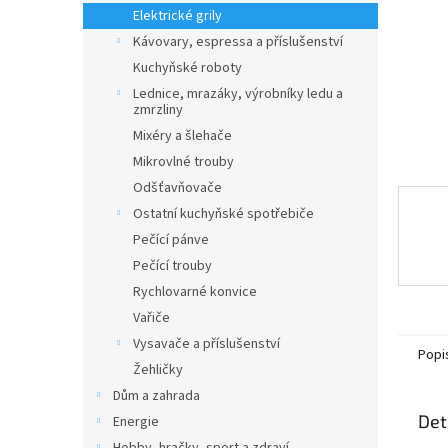
n
Elektrické grily
e
Kávovary, espressa a příslušenství
l
Kuchyňské roboty
Lednice, mrazáky, výrobníky ledu a
zmrzliny
Mixéry a šlehače
Mikrovlné trouby
Odšťavňovače
Ostatní kuchyňské spotřebiče
Pečící pánve
Pečící trouby
Rychlovarné konvice
Vařiče
Vysavače a příslušenství
Popi
Žehličky
Dům a zahrada
Det
Energie