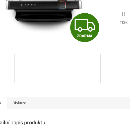
Z
TISK
ZDARMA
D
A
R
M
s
Diskuze
A
ailní popis produktu