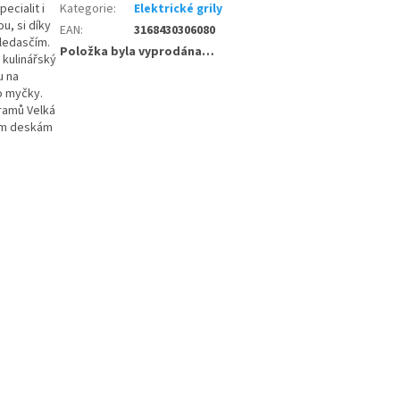
ecialit i
Kategorie
:
Elektrické grily
u, si díky
EAN
:
3168430306080
 ledasčím.
Položka byla vyprodána…
 kulinářský
u na
do myčky.
gramů Velká
cím deskám