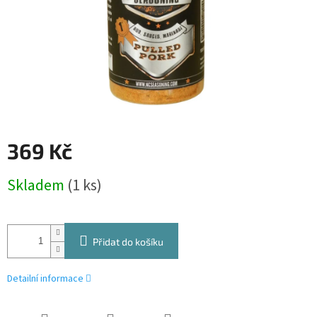
369 Kč
Měrná
Skladem
(1 ks)
cena:
Přidat do košíku
Detailní informace