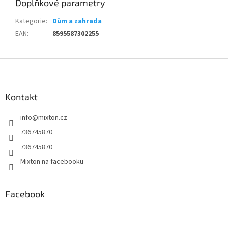
Doplňkové parametry
Kategorie
:
Dům a zahrada
EAN
:
8595587302255
Z
á
p
a
Kontakt
t
info
@
mixton.cz
í
736745870
736745870
Mixton na facebooku
Facebook