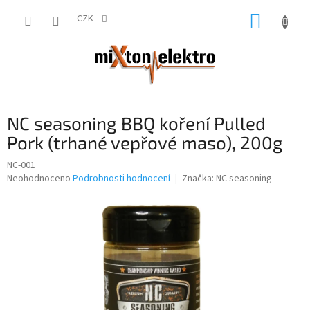
Přejít
NÁKUP
na
CZK
obsah
KOŠÍK
NC seasoning BBQ koření Pulled
Pork (trhané vepřové maso), 200g
NC-001
Průměrné
Neohodnoceno
Podrobnosti hodnocení
Značka:
NC seasoning
hodnocení
produktu
je
0,0
z
5
hvězdiček.