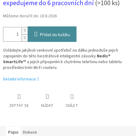
expedujeme do 6 pracovních dní
(>100 ks)
Můžeme doručit do:
18.8.2026
Přidat do košíku
Ovládejte jakýkoli venkovní spotřebič na dálku jednoduše jejich
zapojením do této bezdrátové inteligentní zásuvky
Nedis®
SmartLife™
a jejich připojením k chytrému telefonu nebo tabletu
prostřednictvím Wi-Fi routeru.
Detailní informace
ZEPTAT SE
HLÍDAT
SDÍLET
Popis
Diskuze