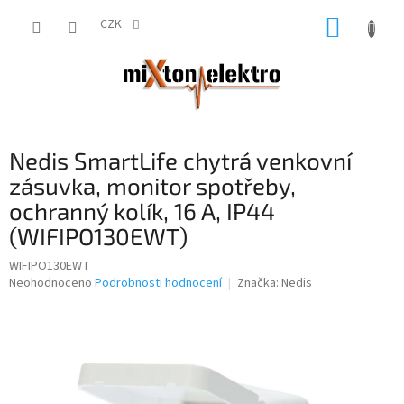
Přejít
NÁKUP
na
CZK
obsah
KOŠÍK
Nedis SmartLife chytrá venkovní
zásuvka, monitor spotřeby,
ochranný kolík, 16 A, IP44
(WIFIPO130EWT)
WIFIPO130EWT
Průměrné
Neohodnoceno
Podrobnosti hodnocení
Značka:
Nedis
hodnocení
produktu
je
0,0
z
5
hvězdiček.