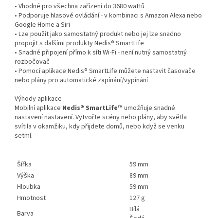
• Vhodné pro všechna zařízení do 3680 wattů
• Podporuje hlasové ovládání - v kombinaci s Amazon Alexa nebo
Google Home a Siri
• Lze použít jako samostatný produkt nebo jej lze snadno
propojit s dalšími produkty Nedis® SmartLife
• Snadné připojení přímo k síti Wi-Fi - není nutný samostatný
rozbočovač
• Pomocí aplikace Nedis® SmartLife můžete nastavit časovače
nebo plány pro automatické zapínání/vypínání
Výhody aplikace
Mobilní aplikace
Nedis® SmartLife™
umožňuje snadné
nastavení nastavení. Vytvořte scény nebo plány, aby světla
svítila v okamžiku, kdy přijdete domů, nebo když se venku
setmí.
Šířka
59 mm
Výška
89 mm
Hloubka
59 mm
Hmotnost
127 g
Bílá
Barva