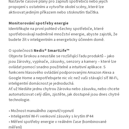
Nastavte časové plány pro zapnutí spotřebičů nebo jejich
propojení s ostatními a vytvořte okolní scény, které lze
aktivovat jediným příkazem nebo stisknutím tlačítka.
Monitorování spotřeby energie
Identifikujte na první pohled všechny spotřebiče, které
spotřebovávají nadměrné množství energie, abyste zajistili, že
budete žít v inteligentním a energeticky účinném domě.
O společnosti
Nedis® SmartLife™
Objevte širokou a neustále se rozšiřující řadu produktů – jako
jsou žárovky, vypínače, zásuvky, senzory a kamery – které lze
ovládat pomocí snadno použitelné a intuitivní aplikace. S
funkcemi hlasového ovládání podporovanými Amazon Alexa a
Google Home a nepotřebujete nic víc než vaši stávající síť Wi-Fi,
inteligentní domácnost je jednoduchá.
Ať už hledáte jednu chytrou žárovku nebo zásuvku, nebo chcete
automatizovat celý dům, zjistěte, jak dostupné jsou dnes chytré
technologie.
• Možnost manuálního zapnutí/vypnutí
• Inteligentní Wi-Fi venkovní zásuvky s krytím IP44
• Měření spotřeby energie v reálném čase (kombinované
měření)