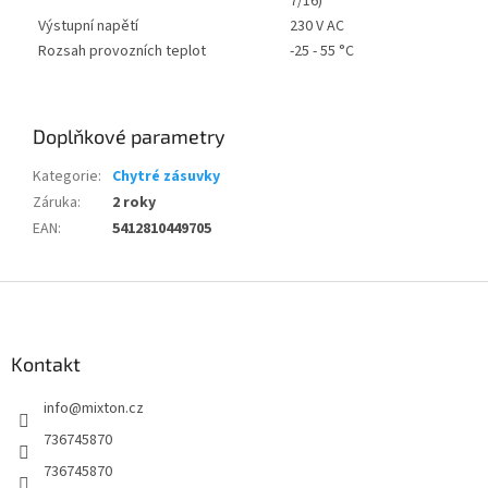
7/16)
Výstupní napětí
230 V AC
Rozsah provozních teplot
-25 - 55 °C
Doplňkové parametry
Kategorie
:
Chytré zásuvky
Záruka
:
2 roky
EAN
:
5412810449705
Z
á
p
a
Kontakt
t
info
@
mixton.cz
í
736745870
736745870