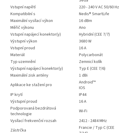
Šedá
Vstupní napětí
220 - 240 V AC 50/60 Hz
Kompatibilní s
Nedis® SmartLife
Maximální vysílací výkon
16 dBm
Měřič výkonu
Ano
Vstupní napájecí konektor(y)
Hybridní (CEE 7/7)
Výstupní výkon
3680 W
Vstupní proud
16 A
Materiál
Polycarbonát
Typ uzemnění
Zemnicí kolík
Výstupní napájecí konektor(y)
Typ E (CEE 7/6)
Maximální zisk antény
1 dBi
Android™
Aplikace ke stažení pro
IOS
IP krytí
IP44
Výstupní proud
16 A
Podporovaná bezdrátová
Wi-Fi
technologie
Vysílací frekvenční rozsah
2412 - 2484 MHz
Francie / Typ C (CEE
Zástrčka