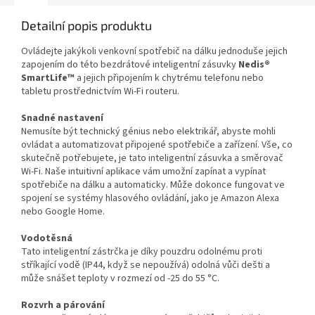
Detailní popis produktu
Ovládejte jakýkoli venkovní spotřebič na dálku jednoduše jejich
zapojením do této bezdrátové inteligentní zásuvky
Nedis®
SmartLife™
a jejich připojením k chytrému telefonu nebo
tabletu prostřednictvím Wi-Fi routeru.
Snadné nastavení
Nemusíte být technický génius nebo elektrikář, abyste mohli
ovládat a automatizovat připojené spotřebiče a zařízení. Vše, co
skutečně potřebujete, je tato inteligentní zásuvka a směrovač
Wi-Fi. Naše intuitivní aplikace vám umožní zapínat a vypínat
spotřebiče na dálku a automaticky. Může dokonce fungovat ve
spojení se systémy hlasového ovládání, jako je Amazon Alexa
nebo Google Home.
Vodotěsná
Tato inteligentní zástrčka je díky pouzdru odolnému proti
stříkající vodě (IP44, když se nepoužívá) odolná vůči dešti a
může snášet teploty v rozmezí od -25 do 55 °C.
Rozvrh a párování