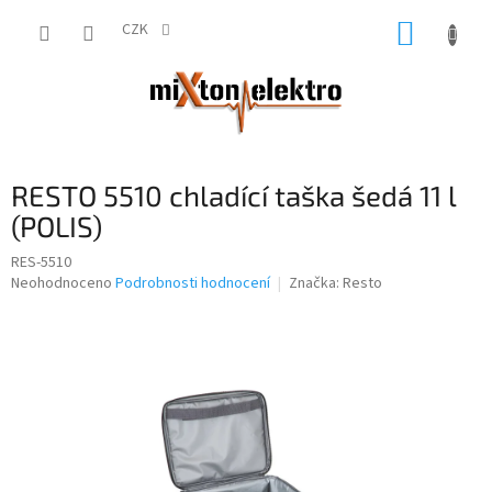
Přejít
NÁKUP
na
CZK
obsah
KOŠÍK
RESTO 5510 chladící taška šedá 11 l
(POLIS)
RES-5510
Průměrné
Neohodnoceno
Podrobnosti hodnocení
Značka:
Resto
hodnocení
produktu
je
0,0
z
5
hvězdiček.