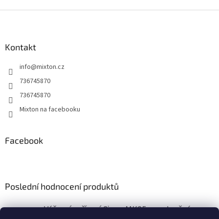
Z
á
p
a
Kontakt
t
info
@
mixton.cz
í
736745870
736745870
Mixton na facebooku
Facebook
Poslední hodnocení produktů
Výčepní zařízení Sinop MK25 s vestavěným vzduchovým kompresorem