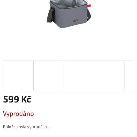
599 Kč
Měrná
Vyprodáno
cena:
Položka byla vyprodána…