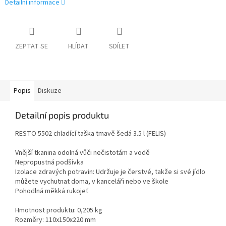
Detailní informace
ZEPTAT SE
HLÍDAT
SDÍLET
Popis
Diskuze
Detailní popis produktu
RESTO 5502 chladící taška tmavě šedá 3.5 l (FELIS)
Vnější tkanina odolná vůči nečistotám a vodě
Nepropustná podšívka
Izolace zdravých potravin: Udržuje je čerstvé, takže si své jídlo
můžete vychutnat doma, v kanceláři nebo ve škole
Pohodlná měkká rukojeť
Hmotnost produktu: 0,205 kg
Rozměry: 110x150x220 mm