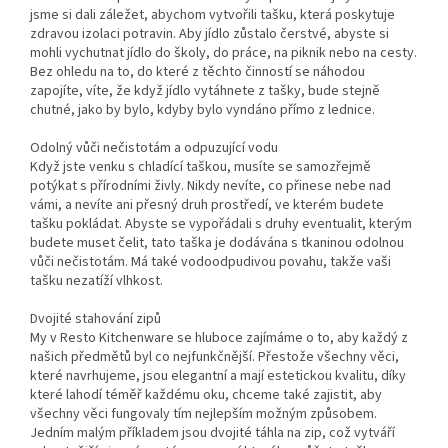
jsme si dali záležet, abychom vytvořili tašku, která poskytuje
zdravou izolaci potravin. Aby jídlo zůstalo čerstvé, abyste si
mohli vychutnat jídlo do školy, do práce, na piknik nebo na cesty.
Bez ohledu na to, do které z těchto činností se náhodou
zapojíte, víte, že když jídlo vytáhnete z tašky, bude stejně
chutné, jako by bylo, kdyby bylo vyndáno přímo z lednice.
Odolný vůči nečistotám a odpuzující vodu
Když jste venku s chladící taškou, musíte se samozřejmě
potýkat s přírodními živly. Nikdy nevíte, co přinese nebe nad
vámi, a nevíte ani přesný druh prostředí, ve kterém budete
tašku pokládat. Abyste se vypořádali s druhy eventualit, kterým
budete muset čelit, tato taška je dodávána s tkaninou odolnou
vůči nečistotám. Má také vodoodpudivou povahu, takže vaši
tašku nezatíží vlhkost.
Dvojité stahování zipů
My v Resto Kitchenware se hluboce zajímáme o to, aby každý z
našich předmětů byl co nejfunkčnější. Přestože všechny věci,
které navrhujeme, jsou elegantní a mají estetickou kvalitu, díky
které lahodí téměř každému oku, chceme také zajistit, aby
všechny věci fungovaly tím nejlepším možným způsobem.
Jedním malým příkladem jsou dvojité táhla na zip, což vytváří