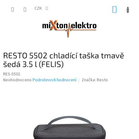
Přejít
NÁKUP
na
CZK
obsah
KOŠÍK
RESTO 5502 chladící taška tmavě
šedá 3.5 l (FELIS)
RES-5502
Průměrné
Neohodnoceno
Podrobnosti hodnocení
Značka:
Resto
hodnocení
produktu
je
0,0
z
5
hvězdiček.