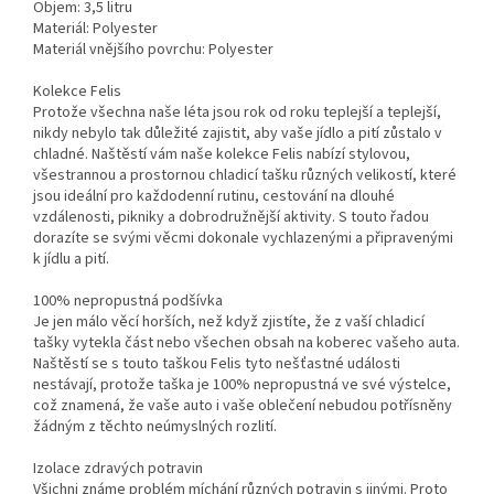
Objem: 3,5 litru
Materiál: Polyester
Materiál vnějšího povrchu: Polyester
Kolekce Felis
Protože všechna naše léta jsou rok od roku teplejší a teplejší,
nikdy nebylo tak důležité zajistit, aby vaše jídlo a pití zůstalo v
chladné. Naštěstí vám naše kolekce Felis nabízí stylovou,
všestrannou a prostornou chladicí tašku různých velikostí, které
jsou ideální pro každodenní rutinu, cestování na dlouhé
vzdálenosti, pikniky a dobrodružnější aktivity. S touto řadou
dorazíte se svými věcmi dokonale vychlazenými a připravenými
k jídlu a pití.
100% nepropustná podšívka
Je jen málo věcí horších, než když zjistíte, že z vaší chladicí
tašky vytekla část nebo všechen obsah na koberec vašeho auta.
Naštěstí se s touto taškou Felis tyto nešťastné události
nestávají, protože taška je 100% nepropustná ve své výstelce,
což znamená, že vaše auto i vaše oblečení nebudou potřísněny
žádným z těchto neúmyslných rozlití.
Izolace zdravých potravin
Všichni známe problém míchání různých potravin s jinými. Proto