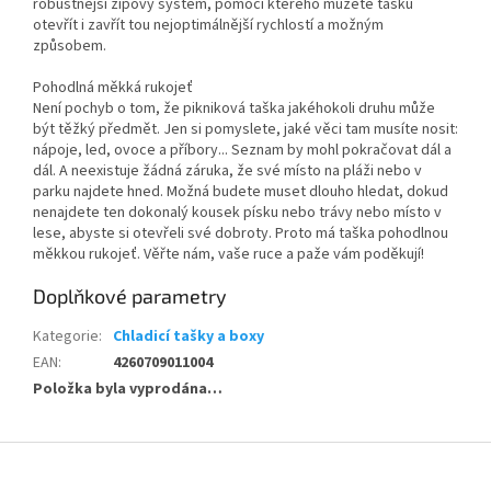
robustnější zipový systém, pomocí kterého můžete tašku
otevřít i zavřít tou nejoptimálnější rychlostí a možným
způsobem.
Pohodlná měkká rukojeť
Není pochyb o tom, že pikniková taška jakéhokoli druhu může
být těžký předmět. Jen si pomyslete, jaké věci tam musíte nosit:
nápoje, led, ovoce a příbory... Seznam by mohl pokračovat dál a
dál. A neexistuje žádná záruka, že své místo na pláži nebo v
parku najdete hned. Možná budete muset dlouho hledat, dokud
nenajdete ten dokonalý kousek písku nebo trávy nebo místo v
lese, abyste si otevřeli své dobroty. Proto má taška pohodlnou
měkkou rukojeť. Věřte nám, vaše ruce a paže vám poděkují!
Doplňkové parametry
Kategorie
:
Chladicí tašky a boxy
EAN
:
4260709011004
Položka byla vyprodána…
Z
á