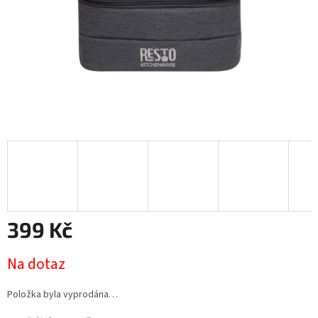
399 Kč
Měrná
Na dotaz
cena:
Položka byla vyprodána…