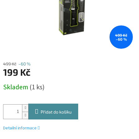
499 Kč
–60 %
499 Kč
–60 %
199 Kč
Měrná
Skladem
(1 ks)
cena:
Přidat do košíku
Detailní informace