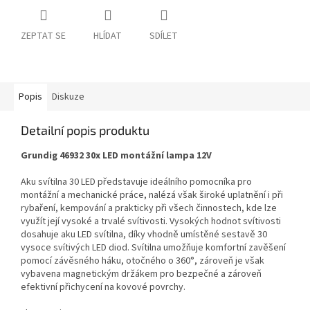
ZEPTAT SE
HLÍDAT
SDÍLET
Popis
Diskuze
Detailní popis produktu
Grundig 46932 30x LED montážní lampa 12V
Aku svítilna 30 LED představuje ideálního pomocníka pro
montážní a mechanické práce, nalézá však široké uplatnění i při
rybaření, kempování a prakticky při všech činnostech, kde lze
využít její vysoké a trvalé svítivosti. Vysokých hodnot svítivosti
dosahuje aku LED svítilna, díky vhodně umístěné sestavě 30
vysoce svítivých LED diod. Svítilna umožňuje komfortní zavěšení
pomocí závěsného háku, otočného o 360°, zároveň je však
vybavena magnetickým držákem pro bezpečné a zároveň
efektivní přichycení na kovové povrchy.