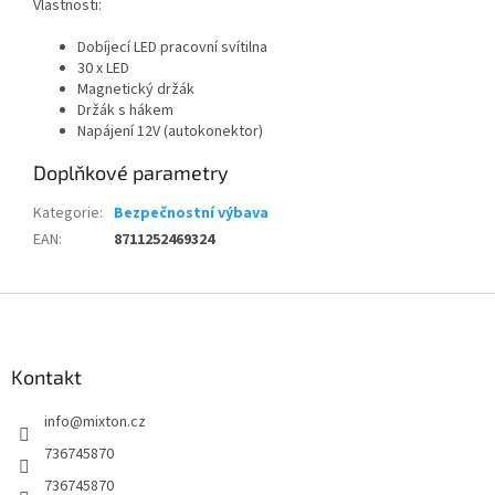
Vlastnosti:
Dobíjecí LED pracovní svítilna
30 x LED
Magnetický držák
Držák s hákem
Napájení 12V (autokonektor)
Doplňkové parametry
Kategorie
:
Bezpečnostní výbava
EAN
:
8711252469324
Z
á
p
a
Kontakt
t
info
@
mixton.cz
í
736745870
736745870