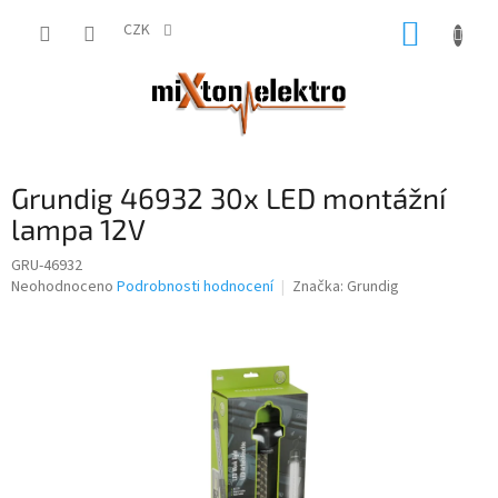
Přejít
NÁKUP
na
CZK
obsah
KOŠÍK
Grundig 46932 30x LED montážní
lampa 12V
GRU-46932
Průměrné
Neohodnoceno
Podrobnosti hodnocení
Značka:
Grundig
hodnocení
produktu
je
0,0
z
5
hvězdiček.